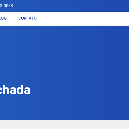
83-0088
LOG
CONTATO
chada