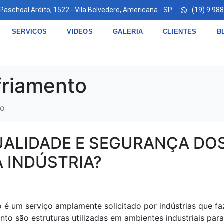
 Paschoal Ardito, 1522 - Vila Belvedere, Americana - SP
(19) 9 98
SERVIÇOS
VIDEOS
GALERIA
CLIENTES
B
friamento
to
ALIDADE E SEGURANÇA DO
 INDÚSTRIA?
o é um serviço amplamente solicitado por indústrias que f
nto são estruturas utilizadas em ambientes industriais para